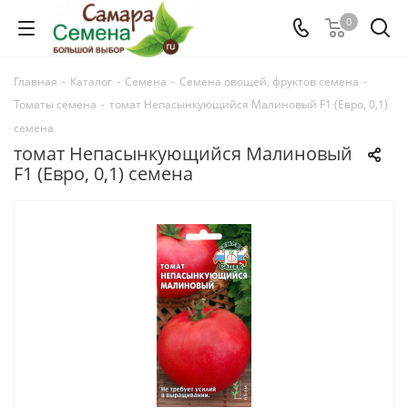
0
Главная
-
Каталог
-
Семена
-
Семена овощей, фруктов семена
-
Томаты семена
-
томат Непасынкующийся Малиновый F1 (Евро, 0,1)
семена
томат Непасынкующийся Малиновый
F1 (Евро, 0,1) семена