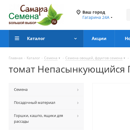
Ваш город
Гагарина 24А
Каталог
Акции
Н
Главная
-
Каталог
-
Семена
-
Семена овощей, фруктов семена
-
томат Непасынкующийся 
Семена
Посадочный материал
Горшки, кашпо, ящики для
рассады