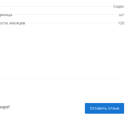
Седек
диница
шт
ости, месяцев
120
варе!
Оставить отзыв