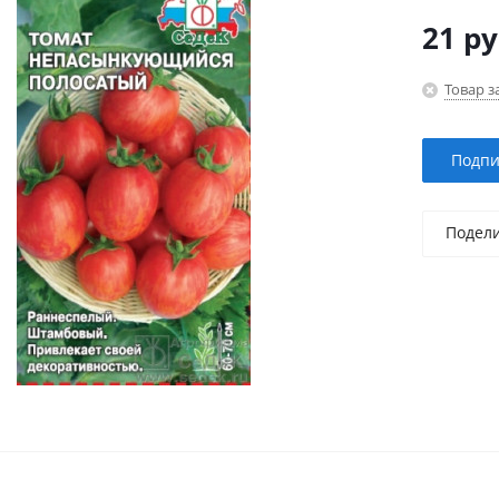
21
ру
Товар з
Подпи
Подел