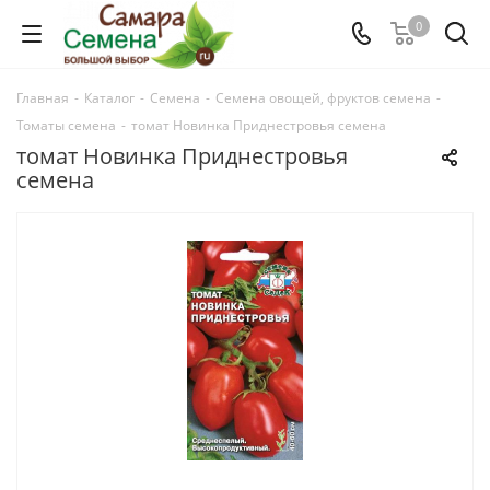
0
Главная
-
Каталог
-
Семена
-
Семена овощей, фруктов семена
-
Томаты семена
-
томат Новинка Приднестровья семена
томат Новинка Приднестровья
семена