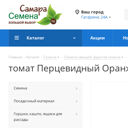
Ваш город
Гагарина 24А
Каталог
Акции
Н
Главная
-
Каталог
-
Семена
-
Семена овощей, фруктов семена
-
томат Перцевидный Оранже
Семена
Посадочный материал
Горшки, кашпо, ящики для
рассады