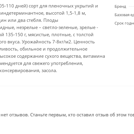
05-110 дней) сорт для пленочных укрытий и
Бренд
 индетерминантное, высотой 1,5-1,8 м,
Базовая е
ин или два стебля. Плоды
Срок годн
дные, незрелые – светло-зеленые, зрелые -
й 135-150 г, мясистые, плотные, с толстой
го вкуса. Урожайность 7-8кг/м2. Ценность
сливость, обильное и продолжительное
ысокое содержание сухого вещества, витамина
омендуется для свежего употребления,
консервирования, засола.
 нет отзывов. Станьте первым, кто оставил отзыв об этом то