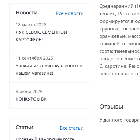
Среднеранний (1
Новости
Все новости
теплиц. Растение
формируется в од
18 марта 2026
крупные, перцеви
ЛУК СЕВОК, СЕМЕННОЙ
оранжевые, массо
КАРТОФЕЛЬ!
кожицей, отлично
сорта: теневыно
11 сентября 2025
плодоношение, в
Урожай из семян, купленных в
С, каротина. Рек
нашем магазине!
цельноплодного 
5 июня 2025
КОНКУРС в ВК
Отзывы
У данного товара
Статьи
Все статьи
Полезный заморский гость –