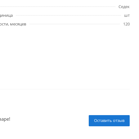
Седек
диница
шт
ости, месяцев
120
варе!
Оставить отзыв