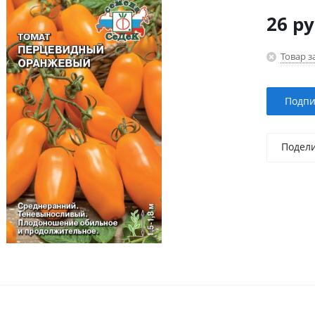
26
ру
Товар з
Подпи
Подел