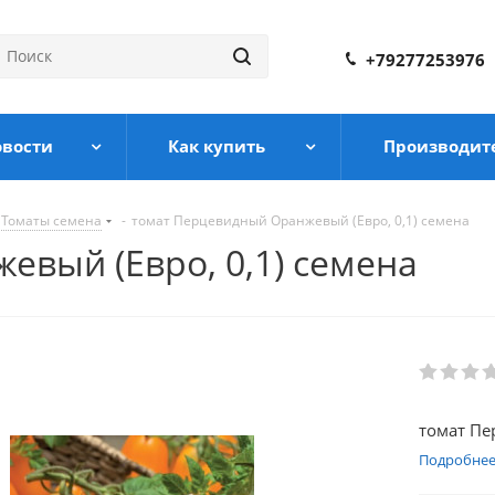
+79277253976
овости
Как купить
Производит
Томаты семена
-
томат Перцевидный Оранжевый (Евро, 0,1) семена
вый (Евро, 0,1) семена
томат Пе
Подробне