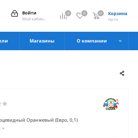
Войти
Корзина
0
0
0
0
Мой кабинет
пуста
ели
Магазины
О компании
рцевидный Оранжевый (Евро, 0,1)
е