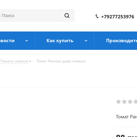
+79277253976
овости
Как купить
Производит
Томаты семена
-
Томат Раннее диво семена
Томат Ра