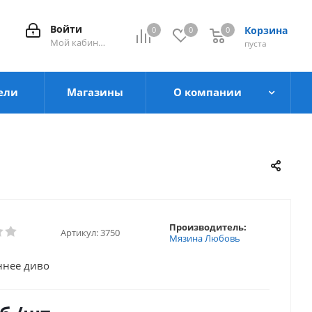
Войти
Корзина
0
0
0
0
Мой кабинет
пуста
ели
Магазины
О компании
Производитель:
Артикул:
3750
Мязина Любовь
ннее диво