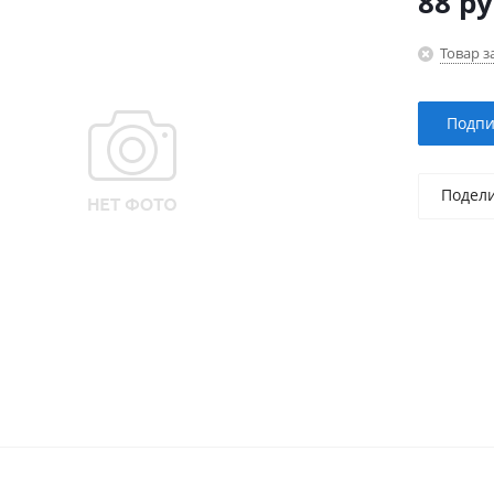
88
ру
Товар з
Подпи
Подел