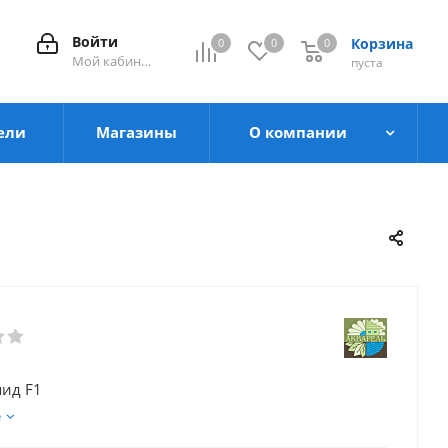
Войти
Корзина
0
0
0
0
Мой кабинет
пуста
ели
Магазины
О компании
пид F1
е