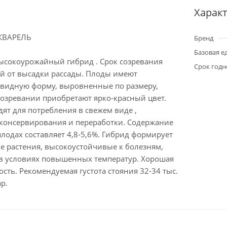
Харак
АКВАРЕЛЬ
Бренд
Базовая е
ысокоурожайный гибрид . Срок созревания
Срок годн
ей от высадки рассады. Плоды имеют
видную форму, выровненные по размеру,
 созревании приобретают ярко-красный цвет.
ят для потребления в свежем виде ,
консервирования и переработки. Содержание
плодах составляет 4,8-5,6%. Гибрид формирует
е растения, высокоустойчивые к болезням,
 в условиях повышенных температур. Хорошая
сть. Рекомендуемая густота стояния 32-34 тыс.
р.