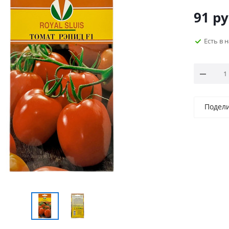
91
ру
Есть в 
Подел