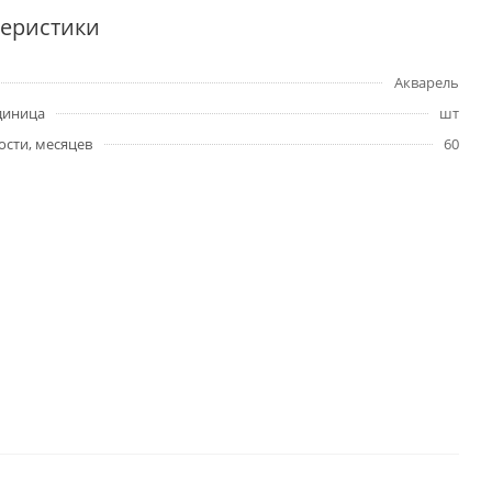
теристики
Акварель
диница
шт
ости, месяцев
60