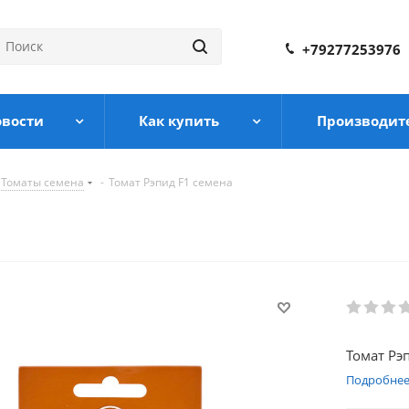
+79277253976
овости
Как купить
Производит
Томаты семена
-
Томат Рэпид F1 семена
Томат Рэ
Подробне