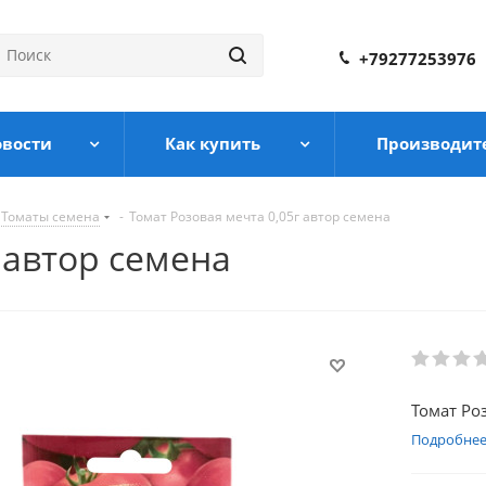
+79277253976
овости
Как купить
Производит
Томаты семена
-
Томат Розовая мечта 0,05г автор семена
 автор семена
Томат Ро
Подробне