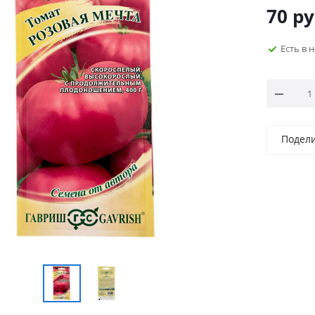
70
ру
Есть в 
Подел