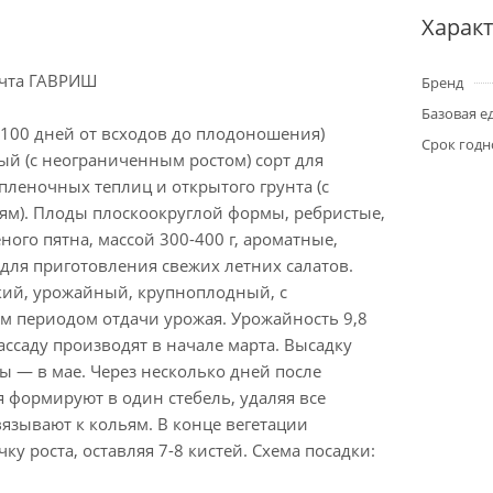
Харак
ечта ГАВРИШ
Бренд
Базовая е
-100 дней от всходов до плодоношения)
Срок годн
й (с неограниченным ростом) сорт для
леночных теплиц и открытого грунта (с
ьям). Плоды плоскоокруглой формы, ребристые,
еного пятна, массой 300-400 г, ароматные,
 для приготовления свежих летних салатов.
кий, урожайный, крупноплодный, с
 периодом отдачи урожая. Урожайность 9,8
рассаду производят в начале марта. Высадку
ы — в мае. Через несколько дней после
 формируют в один стебель, удаляя все
язывают к кольям. В конце вегетации
у роста, оставляя 7-8 кистей. Схема посадки: