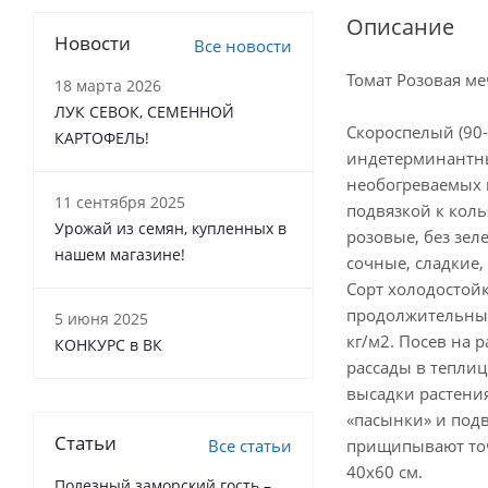
Описание
Новости
Все новости
Томат Розовая м
18 марта 2026
ЛУК СЕВОК, СЕМЕННОЙ
Скороспелый (90
КАРТОФЕЛЬ!
индетерминантны
необогреваемых п
11 сентября 2025
подвязкой к кол
Урожай из семян, купленных в
розовые, без зел
нашем магазине!
сочные, сладкие,
Сорт холодостой
продолжительным
5 июня 2025
кг/м2. Посев на 
КОНКУРС в ВК
рассады в теплиц
высадки растения
«пасынки» и подв
Статьи
Все статьи
прищипывают точк
40х60 см.
Полезный заморский гость –