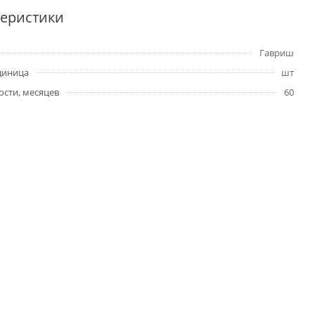
теристики
Гавриш
диница
шт
ости, месяцев
60