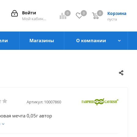
Войти
Корзина
0
0
0
0
Мой кабинет
пуста
ели
Магазины
О компании
Артикул:
10007860
зовая мечта 0,05г автор
е