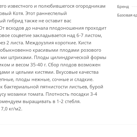
его известного и полюбившегося огородникам
Бренд
зовый Котя. Этот раннеспелый
Базовая е
й гибрид также не оставит вас
т всходов до начала плодоношения проходит
рвое соцветие закладывается над 6-7 листом,
з 2 листа. Междоузлия короткие. Кисти
необыкновенно красивыми плодами розового
выми штрихами. Плоды цилиндрической формы
ком и весом 35-40 г. Сбор плодов возможен
ами и целыми кистями. Вкусовые качества
епные, плоды нежные, сочные и сладкие.
к бактериальной пятнистости листьев, бурой
усу мозаики томата. Плотность посадки 3-4
омендуем выращивать в 1-2 стебля.
7,0 кг/м2.