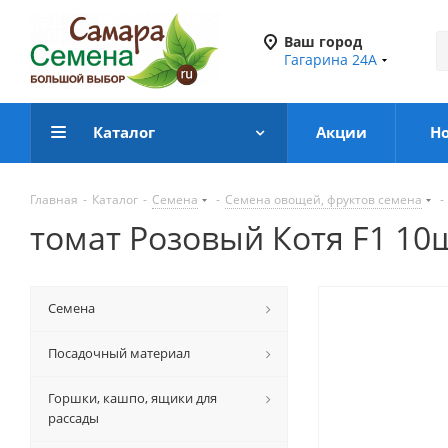
Ваш город
Гагарина 24А
Каталог
Акции
Н
Главная
-
Каталог
-
Семена
-
Семена овощей, фруктов семена
-
томат Розовый Котя F1 10
Семена
Посадочный материал
Горшки, кашпо, ящики для
рассады