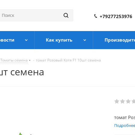
+79277253976
овости
Как купить
Производит
Томаты семена
-
томат Розовый Котя F1 10шт семена
шт семена
томат Ро
Подробне