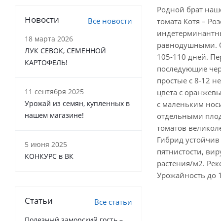
Родной брат наш
Новости
Все новости
томата Котя – Ро
индетерминантны
18 марта 2026
равнодушными. О
ЛУК СЕВОК, СЕМЕННОЙ
105-110 дней. Пе
КАРТОФЕЛЬ!
последующие чере
простые с 8-12 
11 сентября 2025
цвета с оранже
Урожай из семян, купленных в
с маленьким носи
нашем магазине!
отдельными плод
томатов великол
Гибрид устойчив 
5 июня 2025
пятнистости, вир
КОНКУРС в ВК
растения/м2. Рек
Урожайность до 1
Статьи
Все статьи
Полезный заморский гость –