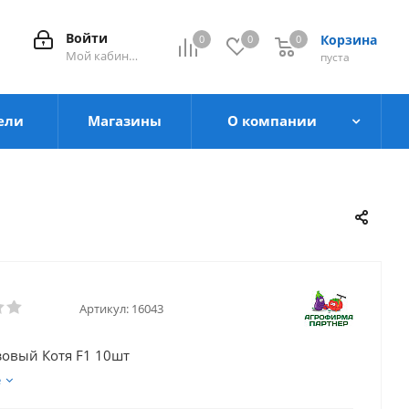
Войти
Корзина
0
0
0
0
Мой кабинет
пуста
ели
Магазины
О компании
Артикул:
16043
зовый Котя F1 10шт
е