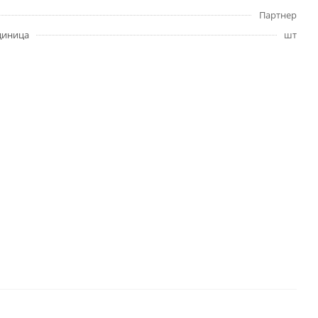
Партнер
диница
шт