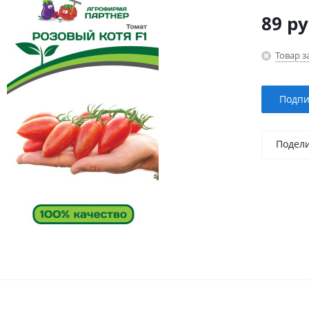
89
ру
Товар з
Подпи
Подел