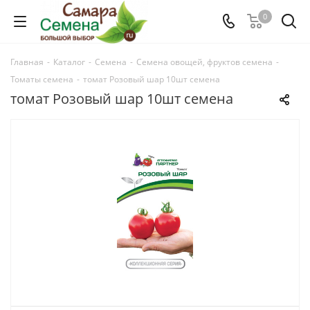
0
Главная
-
Каталог
-
Семена
-
Семена овощей, фруктов семена
-
Томаты семена
-
томат Розовый шар 10шт семена
томат Розовый шар 10шт семена