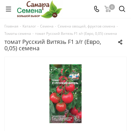
0
Главная
-
Каталог
-
Семена
-
Семена овощей, фруктов семена
-
Томаты семена
-
томат Русский Витязь F1 з/г (Евро, 0,05) семена
томат Русский Витязь F1 з/г (Евро,
0,05) семена