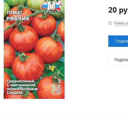
20
ру
Товар з
Подпи
Подел