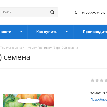
+79277253976
овости
Как купить
Производит
Томаты семена
-
томат Рябчик о/г (Евро, 0,2) семена
2) семена
томат Ряб
Подробне