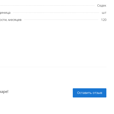
Седек
диница
шт
ости, месяцев
120
варе!
Оставить отзыв