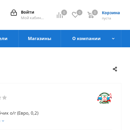
Войти
Корзина
0
0
0
0
Мой кабинет
пуста
ели
Магазины
О компании
чик о/г (Евро, 0,2)
е