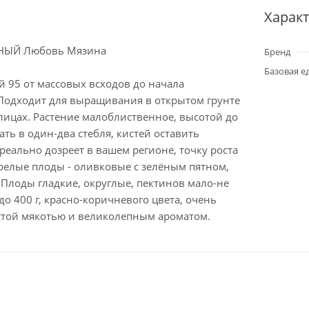
Харак
НЫЙ Любовь Мязина
Бренд
Базовая е
й 95 от массовых всходов до начала
Подходит для выращивания в открытом грунте
лицах. Растение малоблиственное, высотой до
ать в один-два стебля, кистей оставить
 реально дозреет в вашем регионе, точку роста
релые плоды - оливковые с зелёным пятном,
 Плоды гладкие, округлые, пектинов мало-не
до 400 г, красно-коричневого цвета, очень
истой мякотью и великолепным ароматом.