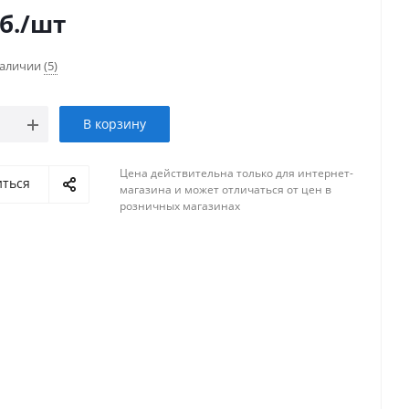
б.
/шт
наличии
(5)
В корзину
Цена действительна только для интернет-
иться
магазина и может отличаться от цен в
розничных магазинах