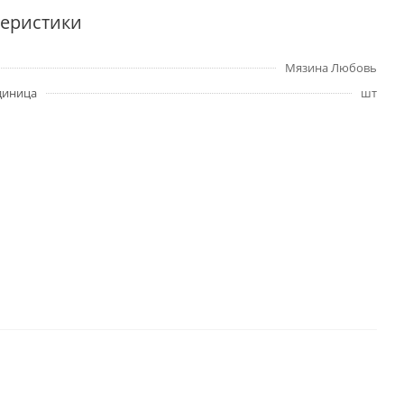
теристики
Мязина Любовь
диница
шт