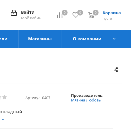
Войти
Корзина
0
0
0
0
Мой кабинет
пуста
ели
Магазины
О компании
Производитель:
Артикул:
0407
Мязина Любовь
околадный
е