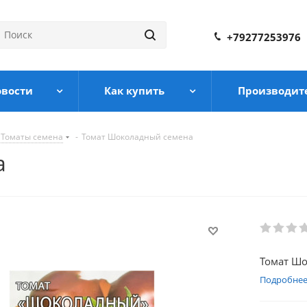
+79277253976
овости
Как купить
Производит
Томаты семена
-
Томат Шоколадный семена
а
Томат Ш
Подробне