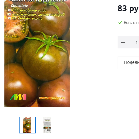
83
ру
Есть в 
Подел