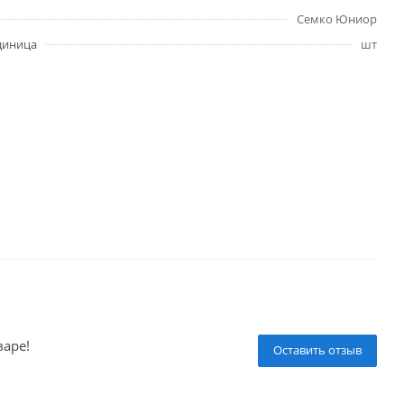
Семко Юниор
диница
шт
варе!
Оставить отзыв