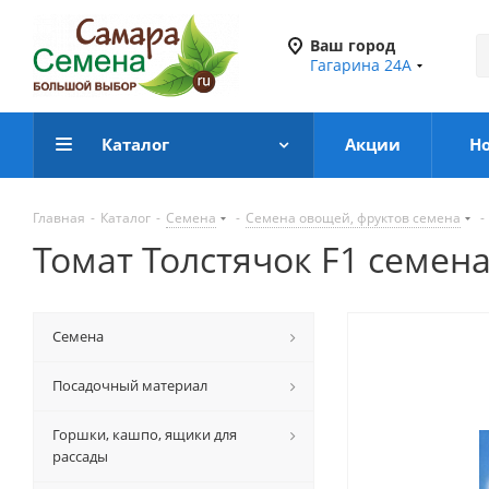
Ваш город
Гагарина 24А
Каталог
Акции
Н
Главная
-
Каталог
-
Семена
-
Семена овощей, фруктов семена
-
Томат Толстячок F1 семен
Семена
Посадочный материал
Горшки, кашпо, ящики для
рассады