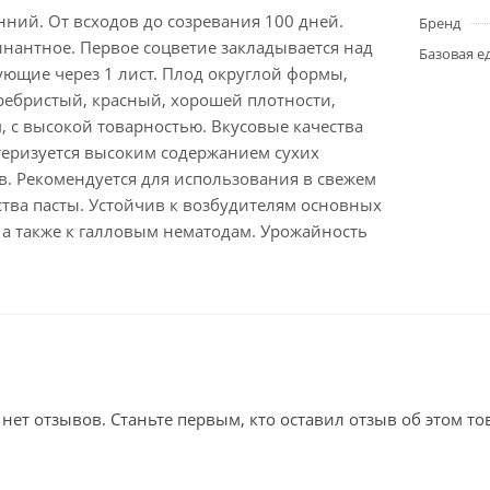
ний. От всходов до созревания 100 дней.
Бренд
нантное. Первое соцветие закладывается над
Базовая е
ующие через 1 лист. Плод округлой формы,
ребристый, красный, хорошей плотности,
, с высокой товарностью. Вкусовые качества
теризуется высоким содержанием сухих
в. Рекомендуется для использования в свежем
тва пасты. Устойчив к возбудителям основных
 а также к галловым нематодам. Урожайность
.
 нет отзывов. Станьте первым, кто оставил отзыв об этом то