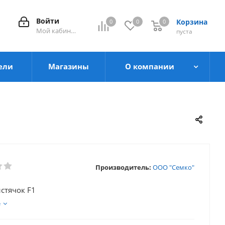
Войти
Корзина
0
0
0
0
Мой кабинет
пуста
ели
Магазины
О компании
Производитель:
ООО "Семко"
лстячок F1
е