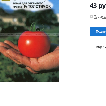
43
ру
Товар з
Подпи
Подел