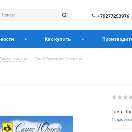
+79277253976
овости
Как купить
Производит
Томаты семена
-
Томат Толстячок F1 семена
а
Томат То
Подробне