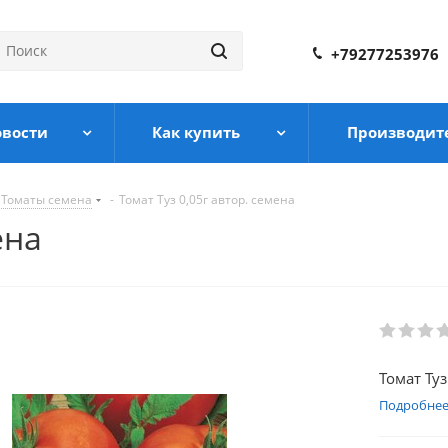
+79277253976
овости
Как купить
Производит
Томаты семена
-
Томат Туз 0,05г автор. семена
ена
Томат Туз
Подробне