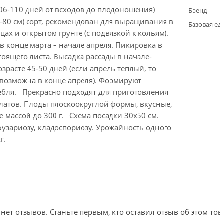
06-110 дней от всходов до плодоношения)
Бренд
-80 см) сорт, рекомендован для выращивания в
Базовая е
ах и открытом грунте (с подвязкой к кольям).
 в конце марта – начале апреля. Пикировка в
тоящего листа. Высадка рассады в начале-
озрасте 45-50 дней (если апрель теплый, то
 возможна в конце апреля). Формируют
тебля. Прекрасно подходят для приготовления
алатов. Плоды плоскоокруглой формы, вкусные,
е массой до 300 г. Схема посадки 30х50 см.
фузариозу, кладоспориозу. Урожайность одного
г.
 нет отзывов. Станьте первым, кто оставил отзыв об этом то