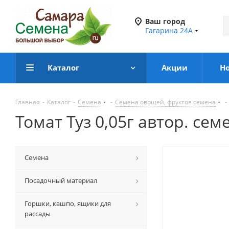
Ваш город
Гагарина 24А
Каталог
Акции
Н
Главная
-
Каталог
-
Семена
-
Семена овощей, фруктов семена
-
Томат Туз 0,05г автор. сем
Семена
Посадочный материал
Горшки, кашпо, ящики для
рассады