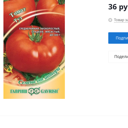
36
ру
Товар з
Подпи
Подел