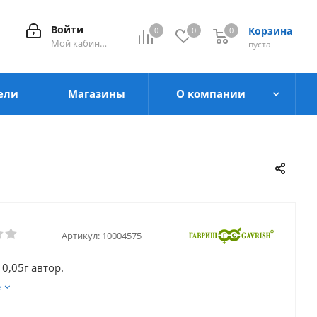
Войти
Корзина
0
0
0
0
Мой кабинет
пуста
ели
Магазины
О компании
Артикул:
10004575
 0,05г автор.
е