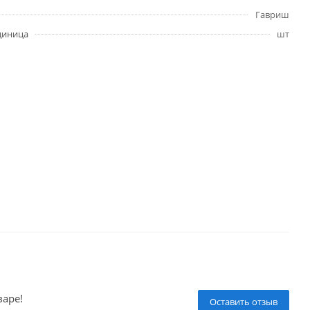
Гавриш
диница
шт
варе!
Оставить отзыв