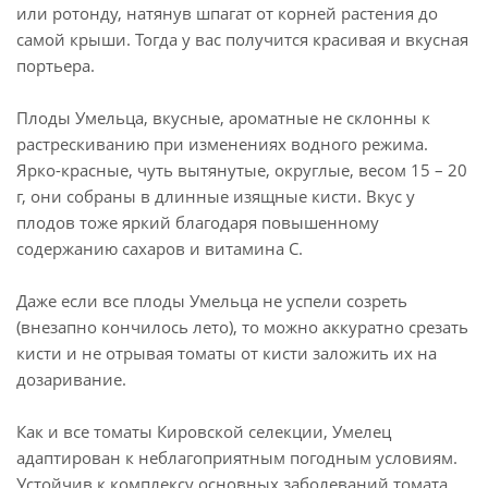
или ротонду, натянув шпагат от корней растения до
самой крыши. Тогда у вас получится красивая и вкусная
портьера.
Плоды Умельца, вкусные, ароматные не склонны к
растрескиванию при изменениях водного режима.
Ярко-красные, чуть вытянутые, округлые, весом 15 – 20
г, они собраны в длинные изящные кисти. Вкус у
плодов тоже яркий благодаря повышенному
содержанию сахаров и витамина С.
Даже если все плоды Умельца не успели созреть
(внезапно кончилось лето), то можно аккуратно срезать
кисти и не отрывая томаты от кисти заложить их на
дозаривание.
Как и все томаты Кировской селекции, Умелец
адаптирован к неблагоприятным погодным условиям.
Устойчив к комплексу основных заболеваний томата.