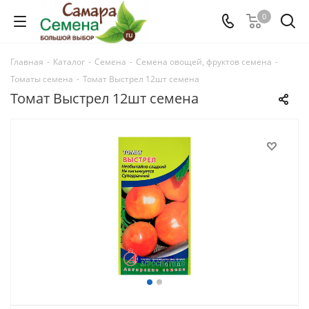
0
Главная
-
Каталог
-
Семена
-
Семена овощей, фруктов семена
-
Томаты семена
-
Томат Выстрел 12шт семена
Томат Выстрел 12шт семена