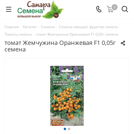
0
Главная
-
Каталог
-
Семена
-
Семена овощей, фруктов семена
-
Томаты семена
-
томат Жемчужина Оранжевая F1 0,05г семена
томат Жемчужина Оранжевая F1 0,05г
семена